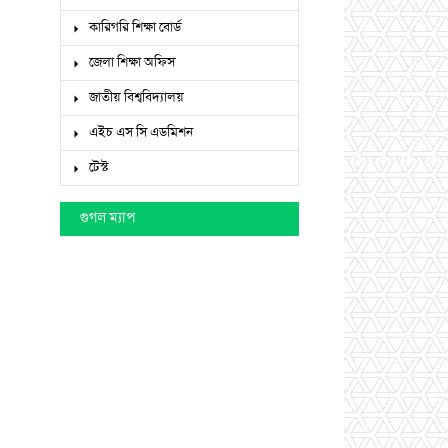
কারিগরি শিক্ষা বোর্ড
জেলা শিক্ষা অফিস
জাতীয় বিশ্ববিদ্যালয়
এইচ এস সি এডমিশন
টেস্ট
গুগল ম্যাপ