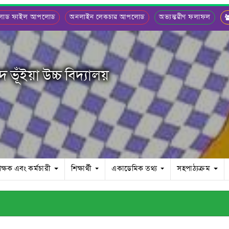
লোড ফাইল আপলোড
অনলাইন লেকচার আপলোড
অভ্যন্তরীণ ফলাফল
ভূঁইয়া উচ্চ বিদ্যালয়
িক্ষক এবং কর্মচারী
শিক্ষার্থী
একাডেমিক তথ্য
সহপাঠ্যক্রম