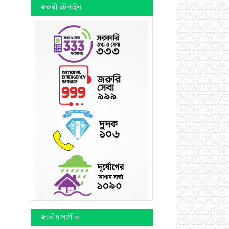
জরুরী হটলাইন
জাতীয় সংগীত