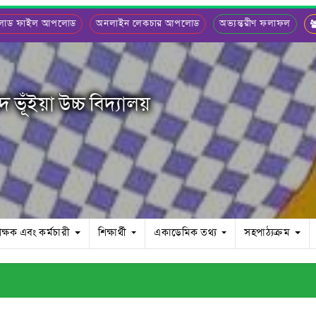
লোড ফাইল আপলোড
অনলাইন লেকচার আপলোড
অভ্যন্তরীণ ফলাফল
ভূঁইয়া উচ্চ বিদ্যালয়
িক্ষক এবং কর্মচারী
শিক্ষার্থী
একাডেমিক তথ্য
সহপাঠ্যক্রম