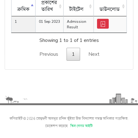
প্রকাশের
ক্রমিক
তারিখ
টাইটেল
ডাউনলোড
1
01 Sep 2023
Admission
Result
Showing 1 to 1 of 1 entries
Previous
1
Next
কপিরাইট © 2026 তেমুহনী আবদুর রশিদ ভূঁইয়া উচ্চ বিদ্যালয় সমস্ত অধিকার সংরক্ষিত.
ডেভেলপ করেছে
স্কিল বেসড আইটি