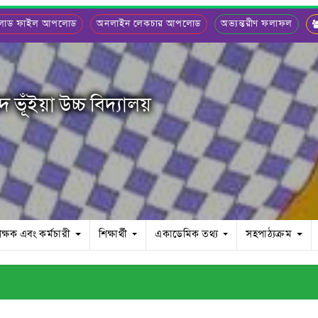
লোড ফাইল আপলোড
অনলাইন লেকচার আপলোড
অভ্যন্তরীণ ফলাফল
ভূঁইয়া উচ্চ বিদ্যালয়
িক্ষক এবং কর্মচারী
শিক্ষার্থী
একাডেমিক তথ্য
সহপাঠ্যক্রম